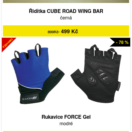
Řidítka CUBE ROAD WING BAR
černá
499 Kč
899Kč
Výprodej
- 78 %
Rukavice FORCE Gel
modré