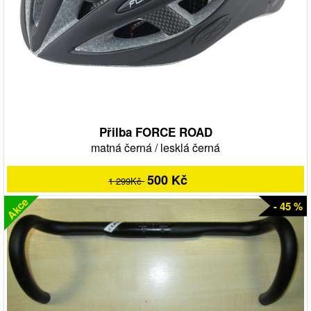
Přilba FORCE ROAD
matná černá
/
lesklá černá
500 Kč
1 299Kč
Akce
- 45 %