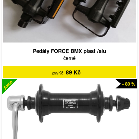
Pedály FORCE BMX plast /alu
černé
89 Kč
299Kč
Akce
- 80 %