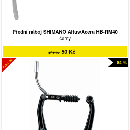
Přední náboj SHIMANO Altus/Acera HB-RM40
černý
50 Kč
249Kč
Výprodej
- 84 %