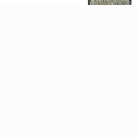
Brzdové destičky FORCE SH M08 E-Bike
80 Kč
200Kč
Výprodej
- 74 %