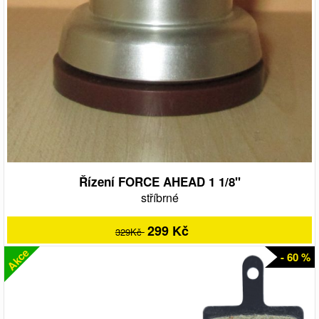
Řízení FORCE AHEAD 1 1/8"
stříbrné
299 Kč
329Kč
Akce
- 60 %