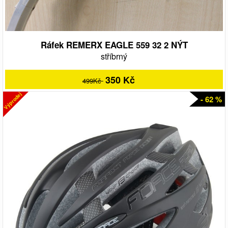
Ráfek REMERX EAGLE 559 32 2 NÝT
stříbrný
350 Kč
499Kč
Výprodej
- 62 %