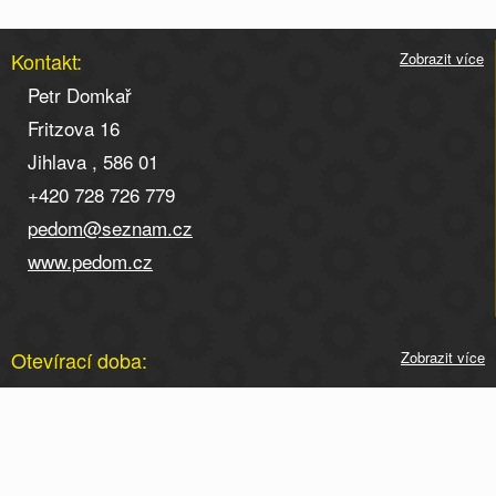
Kontakt:
Zobrazit více
Petr Domkař
Fritzova 16
Jihlava , 586 01
+420 728 726 779
pedom@seznam.cz
www.pedom.cz
Otevírací doba:
Zobrazit více
Otevírací doba po telefonické domluvě na tel. 728 726
779.