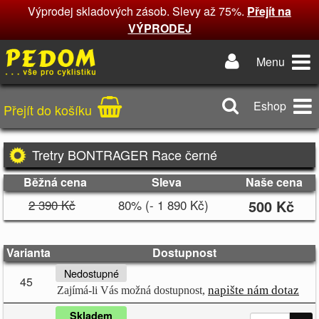
Výprodej skladových zásob. Slevy až 75%.
Přejít na
VÝPRODEJ
Menu
Eshop
Přejít do košíku
Tretry BONTRAGER Race černé
Běžná cena
Sleva
Naše cena
2 390 Kč
80% (- 1 890 Kč)
500 Kč
Varianta
Dostupnost
Nedostupné
45
napište nám dotaz
Zajímá-li Vás možná dostupnost,
Skladem