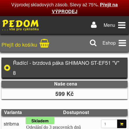
Výprodej skladových zásob. Slevy až 75%.
Přejít na
VÝPRODEJ
Menu
Eshop
Přejít do košíku
Řadící - brzdová páka SHIMANO ST-EF51 "V"
8
Naše cena
599 Kč
Varianta
Dostupnost
Skladem
stribrna
Odeslání do 3 pracovních dnů