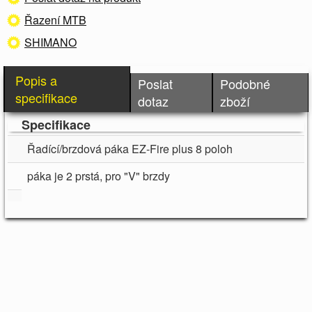
Řazení MTB
SHIMANO
Popis a
Poslat
Podobné
specifikace
dotaz
zboží
Specifikace
Řadící/brzdová páka EZ-Fire plus 8 poloh
páka je 2 prstá, pro "V" brzdy