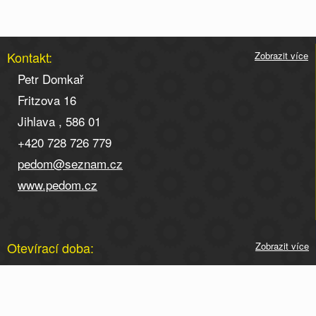
Kontakt:
Zobrazit více
Petr Domkař
Fritzova 16
Jihlava , 586 01
+420 728 726 779
pedom@seznam.cz
www.pedom.cz
Otevírací doba:
Zobrazit více
Otevírací doba po telefonické domluvě na tel. 728 726
779.