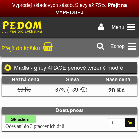
Výprodej skladových zásob. Slevy až 75%.
Přejít na
VÝPRODEJ
Menu
Eshop
Přejít do košíku
Madla - gripy 4RACE pěnové tvrzené modré
Běžná cena
Sleva
Naše cena
59 Kč
67% (- 39 Kč)
20 Kč
Dostupnost
Skladem
Odeslání do 3 pracovních dnů