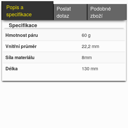
Popis a
Poslat
Podobné
specifikace
dotaz
zboží
Specifikace
Hmotnost páru
60 g
Vnitřní průměr
22,2 mm
Síla materiálu
8mm
Délka
130 mm