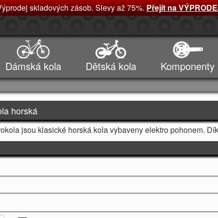
Výprodej skladových zásob. Slevy až 75%.
Přejít na VÝPRODE
Dámská kola
Dětská kola
Komponenty
ola horská
rokola jsou klasické horská kola vybaveny elektro pohonem. Dí