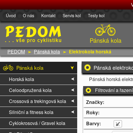
Úvod
O nás
Kontakt
Servis kol
Testy kol
Pánská kola
PEDOM
Pánská kola
Elektrokola horská
Pánská elektrok
Pánská kola
Horská kola
Pánská horská elekt
Celoodpružená kola
Filtrování a řazení
Crossová a trekingová kola
Značky:
Silniční a fitness kola
Roky:
Cyklokrosová / Gravel kola
Barvy: