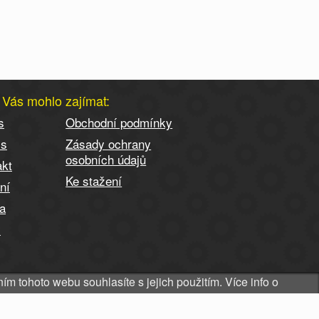
 Vás mohlo zajímat:
s
Obchodní podmínky
is
Zásady ochrany
osobních údajů
akt
Ke stažení
ní
ba
y
m tohoto webu souhlasíte s jejich použitím. Více info o