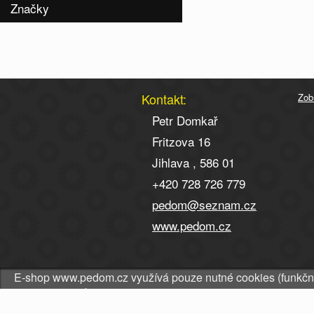
Značky
Kontakt:
Zob
Petr Domkař
Fritzova 16
Jihlava , 586 01
+420 728 726 779
pedom@seznam.cz
www.pedom.cz
E-shop www.pedom.cz využívá pouze nutné cookies (funkční co
využití souborů cookies
.
© 2016 PEDOM Petr Domkař