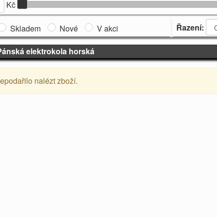
Kč
Řazení:
Skladem
Nové
V akci
Pánská elektrokola horská
nepodařilo nalézt zboží.