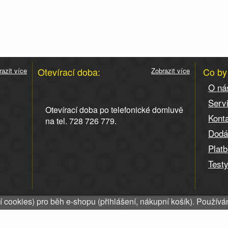
Otevírací doba:
Co by
razit více
Zobrazit více
O ná
Serv
Otevírací doba po telefonické domluvě
Kont
na tel. 728 726 779.
Dodá
Plat
Test
okies) pro běh e-shopu (přihlášení, nákupní košík). Používání