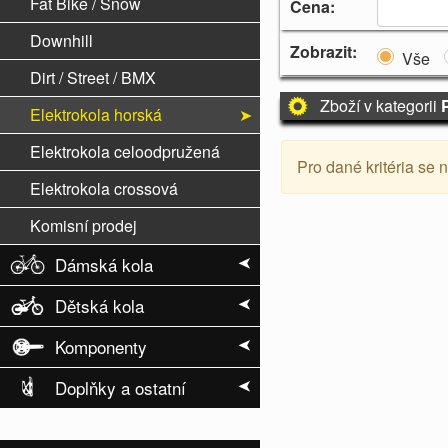
Fat Bike / Snow
Cena:
Downhill
Zobrazit:
Vše
Dirt / Street / BMX
Zboží v kategorii
Elektrokola horská
Elektrokola celoodpružená
Pro dané kritéria se 
Elektrokola crossová
Komisní prodej
Dámská kola
Dětská kola
Komponenty
Doplňky a ostatní