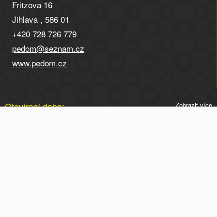
Fritzova 16
Jihlava , 586 01
+420 728 726 779
pedom@seznam.cz
www.pedom.cz
Otevírací doba:
Zobrazit více
Otevírací doba po telefonické domluvě na tel. 728 726
779.