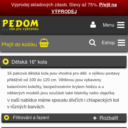
Výprodej skladových zásob. Slevy až 75%.
Přejít na
VÝPRODEJ
Menu
Eshop
Přejít do košíku
Dětská 16" kola
16 palcová dětská kola jsou vhodná pro děti s výškou postavy
přibližně
od 100 do 120 cm
. Většinou jsou vybaveny
balančními kolečky, bezpečnostním krytem řetězu a u
některých modelů jsou součástí také blatníky nebo vlaječka.
naší nabídce máme spoustu dívčích i chlapeckých kol
V
v různých barvách.
Rozbalit
Filtrování a řazení