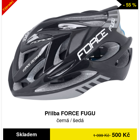
Výprodej
- 55 %
Přilba FORCE FUGU
černá
/
šedá
Skladem
500 Kč
1 099 Kč