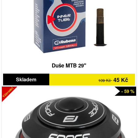
Duše MTB 29"
Skladem
45 Kč
109 Kč
Výprodej
- 59 %