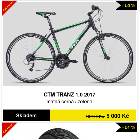
Výprodej
- 54 %
CTM TRANZ 1.0 2017
matná černá
/
zelená
Skladem
5 000 Kč
10 799 Kč
Výprodej
- 51 %