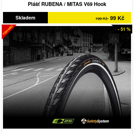
Plášť RUBENA / MITAS V69 Hook
Skladem
99 Kč
199 Kč
Výprodej
- 51 %