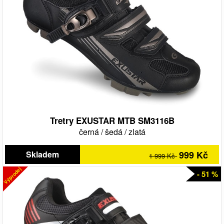
Tretry EXUSTAR MTB SM3116B
černá
/
šedá
/
zlatá
Skladem
999 Kč
1 999 Kč
Výprodej
- 51 %