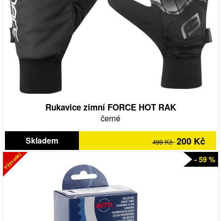
Rukavice zimní FORCE HOT RAK
černé
Skladem
200 Kč
499 Kč
Výprodej
- 59 %