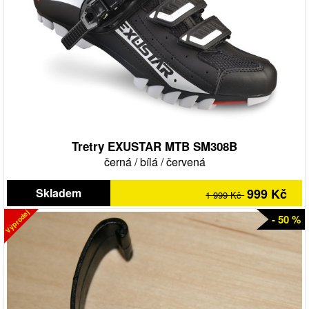
Tretry EXUSTAR MTB SM308B
černá
/
bílá
/
červená
Skladem
999 Kč
1 999 Kč
Výprodej
- 50 %