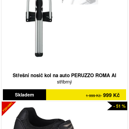
Střešní nosič kol na auto PERUZZO ROMA Al
stříbrný
Skladem
999 Kč
1 999 Kč
Výprodej
- 51 %