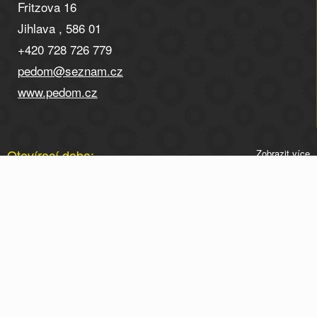
Fritzova 16
Jihlava , 586 01
+420 728 726 779
pedom@seznam.cz
www.pedom.cz
Otevírací doba:
Zobrazit více
Otevírací doba po telefonické domluvě na tel. 728 726
779.