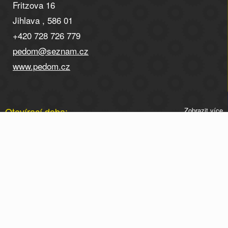
Fritzova 16
Jihlava , 586 01
+420 728 726 779
pedom@seznam.cz
www.pedom.cz
Otevírací doba:
Zobrazit více
Otevírací doba po telefonické domluvě na tel. 728 726
779.