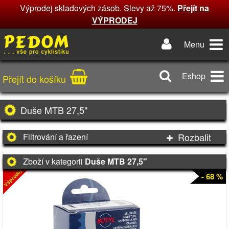
Výprodej skladových zásob. Slevy až 75%.
Přejít na
VÝPRODEJ
Menu
Eshop
Přejít do košíku
Duše MTB 27,5"
Rozbalit
Filtrování a řazení
Zboží v kategorii
Duše MTB 27,5"
Výprodej
- 68 %